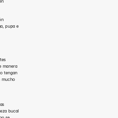
n 
n 
a, pupa e 
es 
e manera 
o tengan 
n mucho 
as 
eza bucal 
o se 