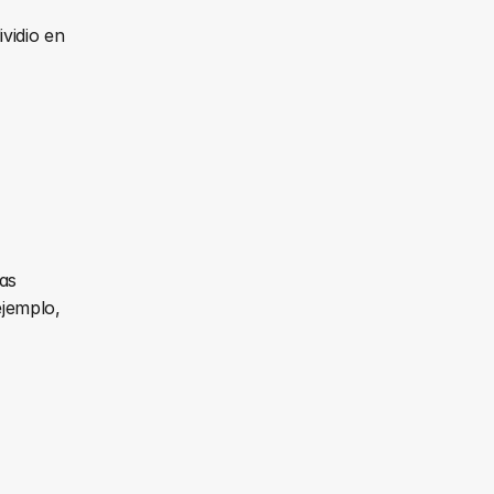
idio en 
as 
jemplo, 