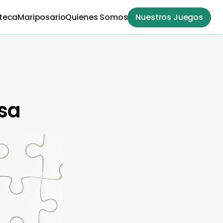
teca
Mariposario
Quienes Somos
Nuestros Juegos
sa