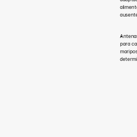
aliment
ausente
Antenas
para ca
maripos
determi