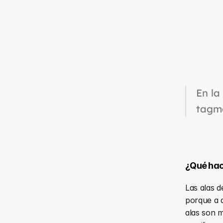
En la
tagm
¿Qué hac
Las alas d
porque a d
alas son m