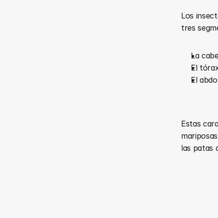
Los insect
tres segm
La cab
El tóra
El abdo
Estas cara
mariposas.
las patas 