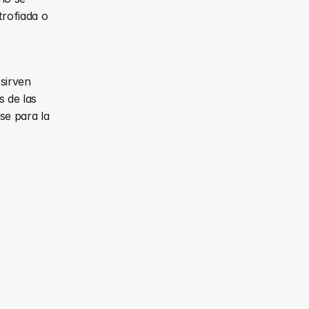
rofiada o 
sirven 
de las 
e para la 