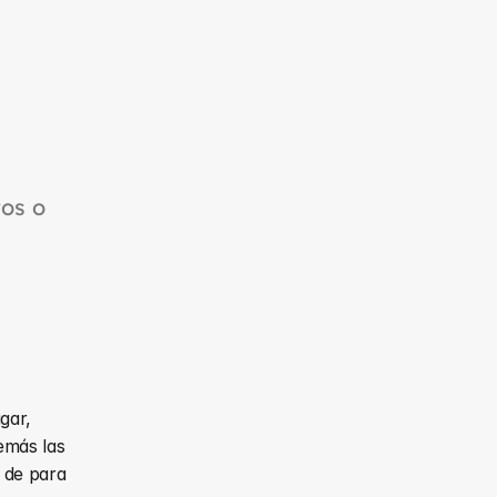
os o 
ar, 
más las 
de para 