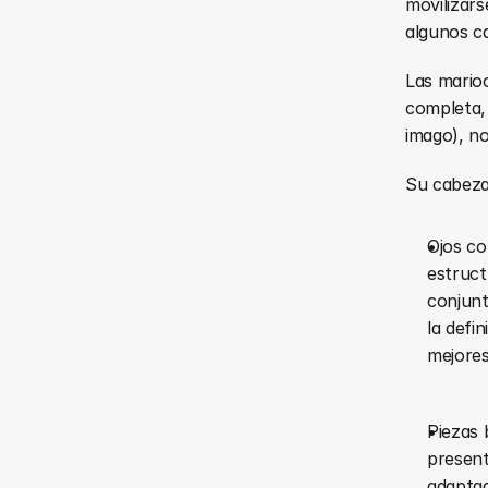
movilizars
algunos ca
Las mario
completa,
imago), no
Su cabeza 
Ojos co
estruct
conjunt
la defi
mejores
Piezas 
present
adaptad