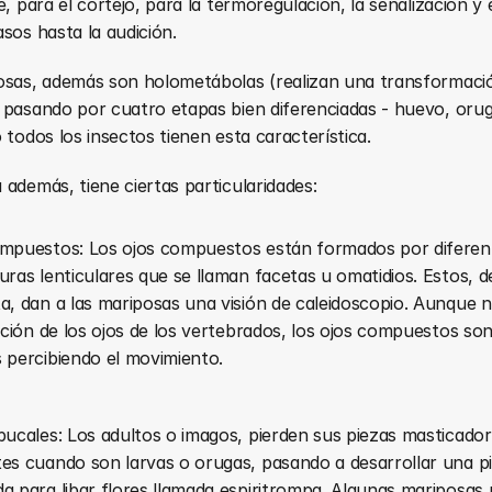
e, para el cortejo, para la termoregulación, la señalización y e
sos hasta la audición.
osas, además son holometábolas (realizan una transformació
 pasando por cuatro etapas bien diferenciadas - huevo, orug
 todos los insectos tienen esta característica.
además, tiene ciertas particularidades:
mpuestos: Los ojos compuestos están formados por diferent
uras lenticulares que se llaman facetas u omatidios. Estos, d
a, dan a las mariposas una visión de caleidoscopio. Aunque n
nición de los ojos de los vertebrados, los ojos compuestos so
 percibiendo el movimiento.
bucales: Los adultos o imagos, pierden sus piezas masticador
es cuando son larvas o orugas, pasando a desarrollar una pi
a para libar flores llamada espiritrompa. Algunas mariposas n