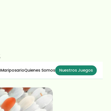
 sus 
a
Mariposario
Quienes Somos
Nuestros Juegos