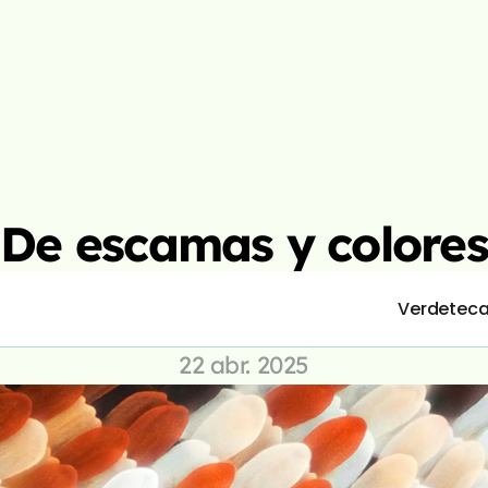
De escamas y colores
é como las mariposas logran los diseños de
Verdetec
alas
22 abr. 2025